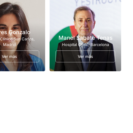
ves Gonzalo
Manel Sabaté Tenas
 Clínico San Carlos,
Madrid
Hospital Clínic, Barcelona
Ver más
Ver más