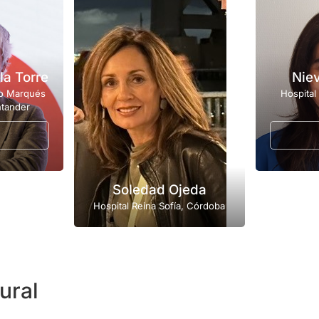
la Torre
Nie
rio Marqués
Hospital
ntander
Soledad Ojeda
Hospital Reina Sofía, Córdoba
ural