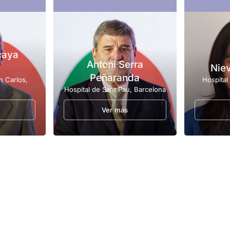
caya
Antoni Serra
Nie
Peñaranda
n Carlos,
Hospital
Hospital de Sant Pau, Barcelona
Ver más