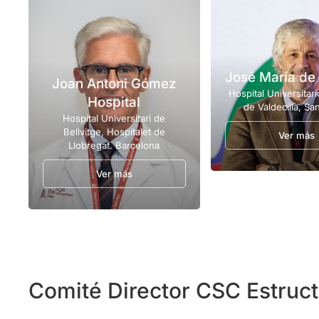
José María de 
Joan Antoni Gómez
Hospital Universita
Hospital
de Valdecilla, Sa
Hospital Universitari de
Bellvitge, Hospitalet de
Ver más
Llobregat. Barcelona
Ver más
Comité Director CSC Estruct