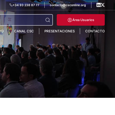
+34 93 238 87 77
contacto@csconline.org
Área Usuarios
VO
CANAL CSC
PRESENTACIONES
CONTACTO