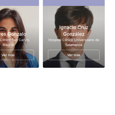
Ignacio Cruz
ves Gonzalo
González
 Clínico San Carlos,
Hospital Clínico Universitario de
Madrid
Salamanca
Ver más
Ver más