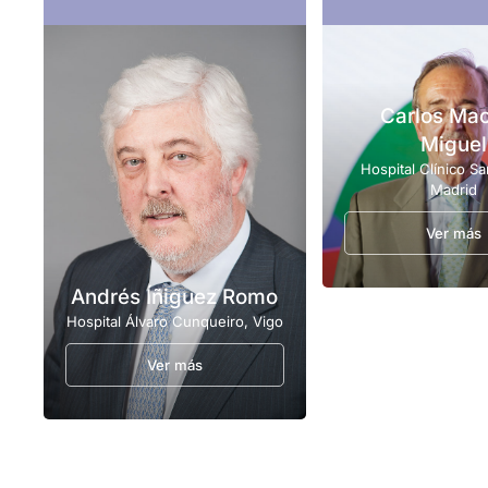
Carlos Ma
Miguel
Hospital Clínico Sa
Madrid
Ver más
Andrés Íñiguez Romo
Hospital Álvaro Cunqueiro, Vigo
Ver más